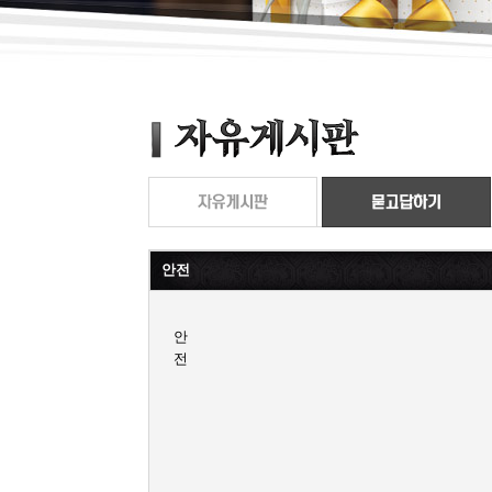
안전
안
전